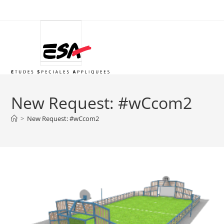
Skip
to
content
New Request: #wCcom2
>
New Request: #wCcom2