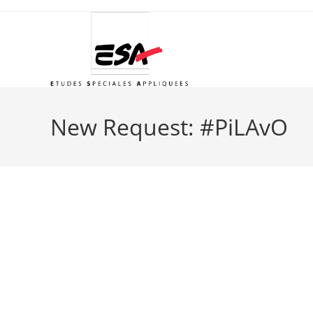
Skip
to
content
New Request: #PiLAvO