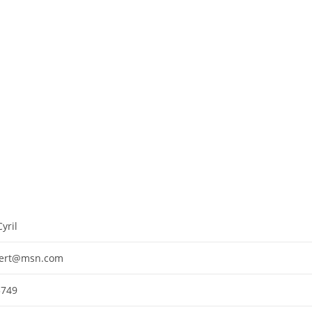
yril
bert@msn.com
5749