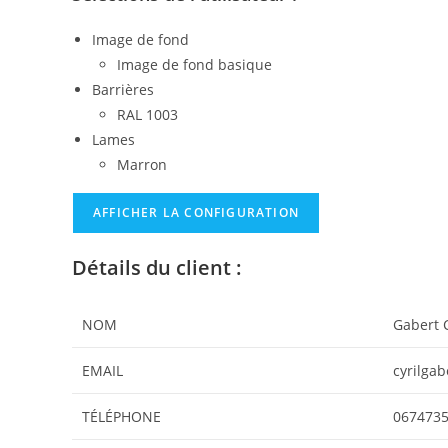
Image de fond
Image de fond basique
Barrières
RAL 1003
Lames
Marron
AFFICHER LA CONFIGURATION
Détails du client :
NOM
Gabert C
EMAIL
cyrilga
TÉLÉPHONE
067473